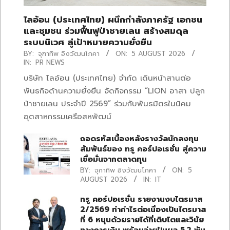
ไลอ้อน (ประเทศไทย) ผนึกกำลังภาครัฐ เอกชน
และชุมชน ร่วมฟื้นฟูป่าชายเลน สร้างสมดุล
ระบบนิเวศ สู่เป้าหมายความยั่งยืน
BY:
จุฑาทิพ อิงวัฒนโภคา
ON:
5 AUGUST 2026
IN:
PR NEWS
บริษัท ไลอ้อน (ประเทศไทย) จำกัด เดินหน้าสานต่อ
พันธกิจด้านความยั่งยืน จัดกิจกรรม “LION อาสา ปลูก
ป่าชายเลน ประจำปี 2569” ร่วมกับพันธมิตรในนิคม
อุตสาหกรรมเครือสหพัฒน์
ถอดรหัสเบื้องหลังรางวัลนักลงทุน
สัมพันธ์ของ ทรู คอร์ปอเรชั่น สู่ความ
เชื่อมั่นจากตลาดทุน
BY:
จุฑาทิพ อิงวัฒนโภคา
ON:
5
AUGUST 2026
IN:
IT
ทรู คอร์ปอเรชั่น รายงานงบไตรมาส
2/2569 ทำกำไรต่อเนื่องเป็นไตรมาส
ที่ 6 หนุนด้วยรายได้ที่เติบโตและวินัย