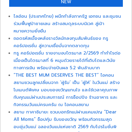
NEW
ไลอ้อน (ประเทศไทย) ผนึกกำลังภาครัฐ เอกชน และชุมชน
ร่วมฟื้นฟูป่าชายเลน สร้างสมดุลระบบนิเวศ สู่เป้า
หมายความยั่งยืน
ถอดรหัสเบื้องหลังรางวัลนักลงทุนสัมพันธ์ของ ทรู
คอร์ปอเรชั่น สู่ความเชื่อมั่นจากตลาดทุน
ทรู คอร์ปอเรชั่น รายงานงบไตรมาส 2/2569 ทำกำไรต่อ
เนื่องเป็นไตรมาสที่ 6 หนุนด้วยรายได้ที่เติบโตและวินัย
ทางการเงิน พร้อมจ่ายปันผล 5.2 พันล้านบาท
“THE BEST MUM DESERVES THE BEST” ไอคอน
สยามชวนลูกเปลี่ยนจาก ‘ผู้รับ’ เป็น ‘ผู้ให้’ ในวันแม่ สร้าง
โมเมนต์พิเศษ มอบของขวัญแทนใจ และใช้เวลาคุณภาพ
กับคุณแม่ผ่านประสบการณ์ การช็อปปิง ร้านอาหาร และ
กิจกรรมวันแม่ครบครัน ณ ไอคอนสยาม
สยาม ทาคาชิมายะ ชวนบอกรักแม่ผ่านแคมเปญ “Dear
All Moms” ช็อปคุ้ม รับของขวัญ พร้อมกิจกรรมสุด
อบอุ่นวันแม่ ฉลองวันแม่แห่งชาติ 2569 กับโปรโมชั่นพิ