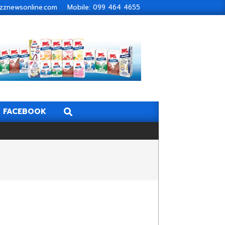
zbuzznewsonline.com Mobile: 099 464 4655
Search
FACEBOOK