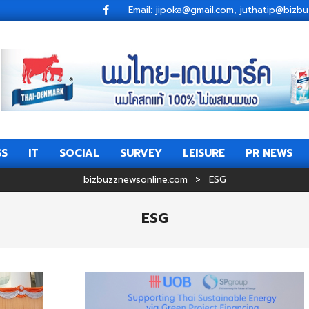
Email: jipoka@gmail.com, juthatip@bi
SS
IT
SOCIAL
SURVEY
LEISURE
PR NEWS
Primary
Navigation
bizbuzznewsonline.com
>
ESG
Menu
ESG