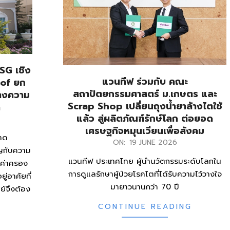
ESG เชิง
แวนทีฟ ร่วมกับ คณะ
oof ยก
สถาปัตยกรรมศาสตร์ ม.เกษตร และ
้างความ
Scrap Shop เปลี่ยนถุงน้ำยาล้างไตใช้
ค
แล้ว สู่ผลิตภัณฑ์รักษ์โลก ต่อยอด
เศรษฐกิจหมุนเวียนเพื่อสังคม
าด
2026-
ON:
19 JUNE 2026
ัญกับความ
06-
แวนทีฟ ประเทศไทย ผู้นำนวัตกรรมระดับโลกใน
ากค่าครอง
19
การดูแลรักษาผู้ป่วยโรคไตที่ได้รับความไว้วางใจ
่อาศัยที่
มายาวนานกว่า 70 ปี
ย์จึงต้อง
CONTINUE READING