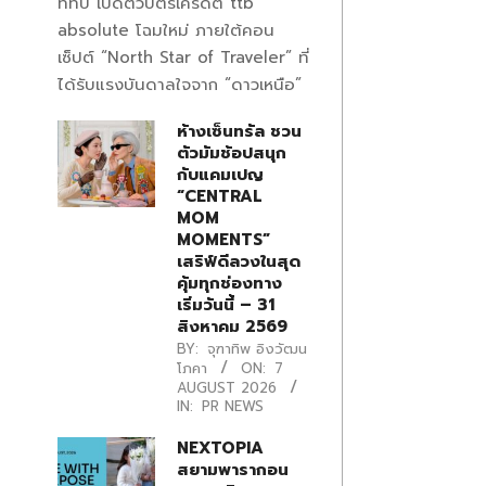
ทีทีบี เปิดตัวบัตรเครดิต ttb
absolute โฉมใหม่ ภายใต้คอน
เซ็ปต์ “North Star of Traveler” ที่
ได้รับแรงบันดาลใจจาก “ดาวเหนือ”
ห้างเซ็นทรัล ชวน
ตัวมัมช้อปสนุก
กับแคมเปญ
“CENTRAL
MOM
MOMENTS”
เสริฟ์ดีลวงในสุด
คุ้มทุกช่องทาง
เริ่มวันนี้ – 31
สิงหาคม 2569
BY:
จุฑาทิพ อิงวัฒน
โภคา
ON:
7
AUGUST 2026
IN:
PR NEWS
NEXTOPIA
สยามพารากอน