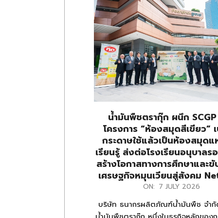
น้ำมันพืชตรากุ๊ก ผนึก SCGP
โครงการ “ห้องสมุดสีเขียว” เ
กระดาษใช้แล้วเป็นห้องสมุดแ
เรียนรู้ ส่งต่อโรงเรียนอนุบาล
สร้างโอกาสทางการศึกษาและขับ
เศรษฐกิจหมุนเวียนสู่สังคม N
2026-
ON:
7 JULY 2026
07-
บริษัท ธนากรผลิตภัณฑ์น้ำมันพืช จำกัด
07
น้ำมันพืชตรากุ๊ก หนึ่งในธุรกิจหลักของ