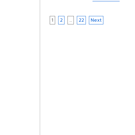
Posts
1
2
…
22
Next
navigation