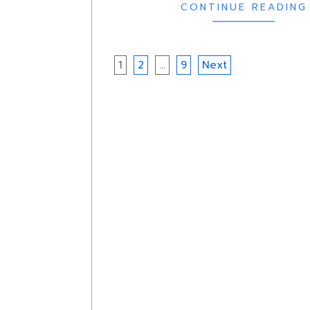
CONTINUE READING
Posts
1
2
…
9
Next
navigation