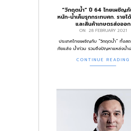
“วิกฤตน้ำ” ปี 64 ไทยเผชิญภ
หนัก-น้ำเค็มรุกกระทบศก. รายได
และสินค้าเกษตรส่งออก
2021-
ON:
28 FEBRUARY 2021
02-
ประเทศไทยเผชิญกับ “วิกฤตน้ำ” ทั้งส
28
ภัยแล้ง น้ำท่วม รวมถึงปัญหาแหล่งน้ำเ
CONTINUE READING