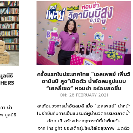
ครั้งแรกในประเทศไทย “เอสเพลย์ เพิ่มวิ
ูลนิธิ
ตามินบี สูง”เปิดตัว น้ำอัดลมรูปแบบ
CHERS
“เยลลี่เชค” หอมซ่า อร่อยสดชื่น
2021-
ON:
28 FEBRUARY 2021
02-
สะเทือนวงการน้ำอัดลมสี เมื่อ “เอสเพลย์” นำหน้า
ค่า นำ
28
ไปอีกขั้นกับการเป็นแบรนด์ผู้นำนวัตกรรมตลาดน้ำ
ๆ มูลนิธิ
อัดลมสี สร้างปรากฏการณ์ที่น่าตื่นเต้น
จาก Insight ของเด็กรุ่นใหม่ใส่ใจสุขภาพ เปิดตัว