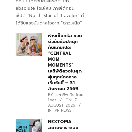
ทีทีบี เปิดตัวบัตรเครดิต ttb
absolute โฉมใหม่ ภายใต้คอน
เซ็ปต์ “North Star of Traveler” ที่
ได้รับแรงบันดาลใจจาก “ดาวเหนือ”
ห้างเซ็นทรัล ชวน
ตัวมัมช้อปสนุก
กับแคมเปญ
“CENTRAL
MOM
MOMENTS”
เสริฟ์ดีลวงในสุด
คุ้มทุกช่องทาง
เริ่มวันนี้ – 31
สิงหาคม 2569
BY:
จุฑาทิพ อิงวัฒน
โภคา
ON:
7
AUGUST 2026
IN:
PR NEWS
NEXTOPIA
สยามพารากอน