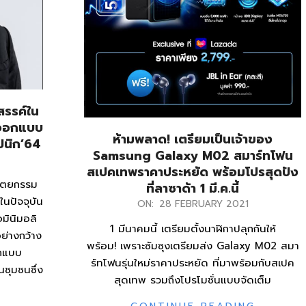
สรรค์ใน
รออกแบบ
ห้ามพลาด! เตรียมเป็นเจ้าของ
ปนิก’64
Samsung Galaxy M02 สมาร์ทโฟน
สเปคเทพราคาประหยัด พร้อมโปรสุดปัง
ปัตยกรรม
ที่ลาซาด้า 1 มี.ค.นี้
ในปัจจุบัน
2021-
ON:
28 FEBRUARY 2021
มินิมอลิ
02-
1 มีนาคมนี้ เตรียมตั้งนาฬิกาปลุกกันให้
อย่างกว้าง
28
พร้อม! เพราะซัมซุงเตรียมส่ง Galaxy M02 สมา
กแบบ
ร์ทโฟนรุ่นใหม่ราคาประหยัด ที่มาพร้อมกับสเปค
นชุมชนซึ่ง
สุดเทพ รวมถึงโปรโมชั่นแบบจัดเต็ม