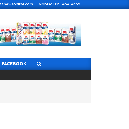
zbuzznewsonline.com Mobile: 099 464 4655
Search
FACEBOOK