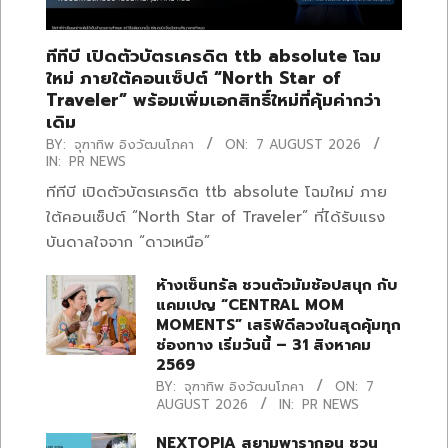
ทีทีบี เปิดตัวบัตรเครดิต ttb absolute โฉม
ใหม่ ภายใต้คอนเซ็ปต์ “North Star of
Traveler” พร้อมเพิ่มเอกสิทธิ์ใหม่ที่คุ้มค่ากว่า
เดิม
BY:
จุฑาทิพ อิงวัฒนโภคา
ON:
7 AUGUST 2026
IN:
PR NEWS
ทีทีบี เปิดตัวบัตรเครดิต ttb absolute โฉมใหม่ ภาย
ใต้คอนเซ็ปต์ “North Star of Traveler” ที่ได้รับแรง
บันดาลใจจาก “ดาวเหนือ”
ห้างเซ็นทรัล ชวนตัวมัมช้อปสนุก กับ
แคมเปญ “CENTRAL MOM
MOMENTS” เสริฟ์ดีลวงในสุดคุ้มทุก
ช่องทาง เริ่มวันนี้ – 31 สิงหาคม
2569
BY:
จุฑาทิพ อิงวัฒนโภคา
ON:
7
AUGUST 2026
IN:
PR NEWS
NEXTOPIA สยามพารากอน ชวน