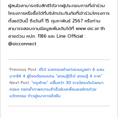
ผู้สนใจสามารถรับสิทธิได้จากผู้ประกอบการที่เข้าร่วม
โครงการหรือซื้อได้ที่บริษัทประกันภัยที่เข้าร่วมโครงการ
ตั้งแต่วันนี้ ถึงวันที่ 15 กุมภาพันธ์ 2567 หรือท่าน
สามารถสอบถามข้อมูลเพิ่มเติมได้ที่ www.oic.or.th
สายด่วน คปภ. 1186 และ Line Official :
@oicconnect
2023-
12-
Previous Post:
ดีโด้ แจกทองคำแท่งรวมมูลค่า 6 แสน
28
บาท!ให้ 4 ผู้โชคดีแคมเปญ “เศรษฐีดีโด้ เศรษฐี 4 ภาค”
Next Post:
“กรุงไทย” ปลื้มคว้า 30 รางวัลระดับโลกมา
ครอง ตอกย้ำภาพความสำเร็จขับเคลื่อนองค์กรด้วย
นวัตกรรม ก้าวสู่ธนาคารยั่งยืน