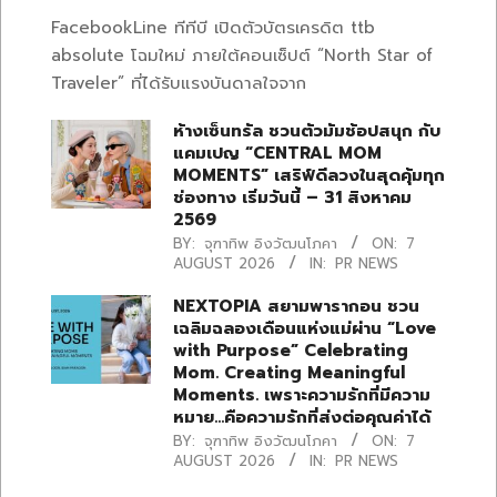
FacebookLine ทีทีบี เปิดตัวบัตรเครดิต ttb
absolute โฉมใหม่ ภายใต้คอนเซ็ปต์ “North Star of
Traveler” ที่ได้รับแรงบันดาลใจจาก
ห้างเซ็นทรัล ชวนตัวมัมช้อปสนุก กับ
แคมเปญ “CENTRAL MOM
MOMENTS” เสริฟ์ดีลวงในสุดคุ้มทุก
ช่องทาง เริ่มวันนี้ – 31 สิงหาคม
2569
BY:
จุฑาทิพ อิงวัฒนโภคา
ON:
7
AUGUST 2026
IN:
PR NEWS
NEXTOPIA สยามพารากอน ชวน
เฉลิมฉลองเดือนแห่งแม่ผ่าน “Love
with Purpose” Celebrating
Mom. Creating Meaningful
Moments. เพราะความรักที่มีความ
หมาย…คือความรักที่ส่งต่อคุณค่าได้
BY:
จุฑาทิพ อิงวัฒนโภคา
ON:
7
AUGUST 2026
IN:
PR NEWS