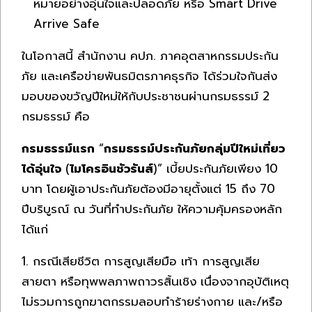
หมายอย่างอุ่นใจและปลอดภัย หรือ Smart Drive
Arrive Safe
ในโอกาสนี้ สำนักงาน คปภ. ภาคอุตสาหกรรมประกัน
ภัย และเครือข่ายพันธมิตรภาคธุรกิจ ได้ร่วมใจกันส่ง
มอบของขวัญปีใหม่ให้กับประชาชนผ่านกรมธรรม์ 2
กรมธรรม์ คือ
กรมธรรม์แรก
“
กรมธรรม์ประกันภัยกลุ่มปีใหม่เที่ยว
ได้อุ่นใจ
(
ไมโครอินชัวรันส์
)” เบี้ยประกันภัยเพียง 10
บาท โดยผู้เอาประกันภัยต้องมีอายุตั้งแต่ 15 ถึง 70
ปีบริบูรณ์ ณ วันที่ทำประกันภัย ให้ความคุ้มครองหลัก
ได้แก่
1. กรณีเสียชีวิต การสูญเสียมือ เท้า การสูญเสีย
สายตา หรือทุพพลภาพถาวรสิ้นเชิง เนื่องจากอุบัติเหตุ
ไม่รวมการถูกฆาตกรรมลอบทำร้ายร่างกาย และ/หรือ