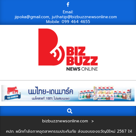
Skip
to
Email:
jipoka@gmail.com, juthatip@bizbuzznewsonline.com
content
Mobile: 099 464 4655
Search
Primary
Navigation
bizbuzznewsonline.com
>
Menu
คปภ. ผนึกกำลังภาคอุตสาหกรรมประกันภัย ส่งมอบของขวัญปีใหม่ 2567 ให้