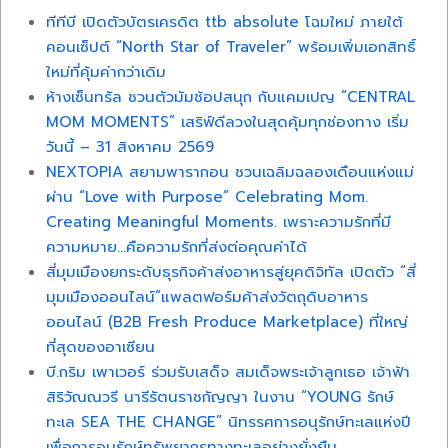
ทีทีบี เปิดตัวบัตรเครดิต ttb absolute โฉมใหม่ ภายใต้
คอนเซ็ปต์ “North Star of Traveler” พร้อมเพิ่มเอกสิทธิ์
ใหม่ที่คุ้มค่ากว่าเดิม
ห้างเซ็นทรัล ชวนตัวมัมช้อปสนุก กับแคมเปญ “CENTRAL
MOM MOMENTS” เสริฟ์ดีลวงในสุดคุ้มทุกช่องทาง เริ่ม
วันนี้ – 31 สิงหาคม 2569
NEXTOPIA สยามพารากอน ชวนเฉลิมฉลองเดือนแห่งแม่
ผ่าน “Love with Purpose” Celebrating Mom.
Creating Meaningful Moments. เพราะความรักที่มี
ความหมาย…คือความรักที่ส่งต่อคุณค่าได้
สี่มุมเมืองยกระดับธุรกิจค้าส่งอาหารสู่ยุคดิจิทัล เปิดตัว “สี่
มุมเมืองออนไลน์”แพลตฟอร์มค้าส่งวัตถุดิบอาหาร
ออนไลน์ (B2B Fresh Produce Marketplace) ที่ใหญ่
ที่สุดของอาเซียน
บี.กริม เพาเวอร์ ร่วมรับเสด็จ สมเด็จพระเจ้าลูกเธอ เจ้าฟ้า
สิริวัณณวรี นารีรัตนราชกัญญา ในงาน “YOUNG รักษ์
ทะเล SEA THE CHANGE” นิทรรศการอนุรักษ์ทะเลแห่งปี
เพื่อการอนุรักษ์ทรัพยากรทางทะเลอย่างยั่งยืน