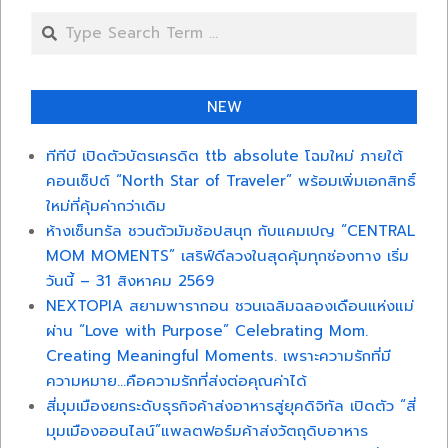
Search
NEW
ทีทีบี เปิดตัวบัตรเครดิต ttb absolute โฉมใหม่ ภายใต้
คอนเซ็ปต์ “North Star of Traveler” พร้อมเพิ่มเอกสิทธิ์
ใหม่ที่คุ้มค่ากว่าเดิม
ห้างเซ็นทรัล ชวนตัวมัมช้อปสนุก กับแคมเปญ “CENTRAL
MOM MOMENTS” เสริฟ์ดีลวงในสุดคุ้มทุกช่องทาง เริ่ม
วันนี้ – 31 สิงหาคม 2569
NEXTOPIA สยามพารากอน ชวนเฉลิมฉลองเดือนแห่งแม่
ผ่าน “Love with Purpose” Celebrating Mom.
Creating Meaningful Moments. เพราะความรักที่มี
ความหมาย…คือความรักที่ส่งต่อคุณค่าได้
สี่มุมเมืองยกระดับธุรกิจค้าส่งอาหารสู่ยุคดิจิทัล เปิดตัว “สี่
มุมเมืองออนไลน์”แพลตฟอร์มค้าส่งวัตถุดิบอาหาร