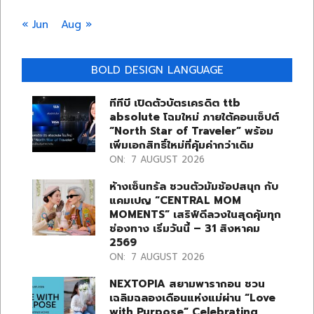
« Jun
Aug »
BOLD DESIGN LANGUAGE
ทีทีบี เปิดตัวบัตรเครดิต ttb
absolute โฉมใหม่ ภายใต้คอนเซ็ปต์
“North Star of Traveler” พร้อม
เพิ่มเอกสิทธิ์ใหม่ที่คุ้มค่ากว่าเดิม
ON:
7 AUGUST 2026
ห้างเซ็นทรัล ชวนตัวมัมช้อปสนุก กับ
แคมเปญ “CENTRAL MOM
MOMENTS” เสริฟ์ดีลวงในสุดคุ้มทุก
ช่องทาง เริ่มวันนี้ – 31 สิงหาคม
2569
ON:
7 AUGUST 2026
NEXTOPIA สยามพารากอน ชวน
เฉลิมฉลองเดือนแห่งแม่ผ่าน “Love
with Purpose” Celebrating