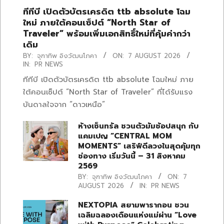
ทีทีบี เปิดตัวบัตรเครดิต ttb absolute โฉม
ใหม่ ภายใต้คอนเซ็ปต์ “North Star of
Traveler” พร้อมเพิ่มเอกสิทธิ์ใหม่ที่คุ้มค่ากว่า
เดิม
BY:
จุฑาทิพ อิงวัฒนโภคา
ON:
7 AUGUST 2026
IN:
PR NEWS
ทีทีบี เปิดตัวบัตรเครดิต ttb absolute โฉมใหม่ ภาย
ใต้คอนเซ็ปต์ “North Star of Traveler” ที่ได้รับแรง
บันดาลใจจาก “ดาวเหนือ”
ห้างเซ็นทรัล ชวนตัวมัมช้อปสนุก กับ
แคมเปญ “CENTRAL MOM
MOMENTS” เสริฟ์ดีลวงในสุดคุ้มทุก
ช่องทาง เริ่มวันนี้ – 31 สิงหาคม
2569
BY:
จุฑาทิพ อิงวัฒนโภคา
ON:
7
AUGUST 2026
IN:
PR NEWS
NEXTOPIA สยามพารากอน ชวน
เฉลิมฉลองเดือนแห่งแม่ผ่าน “Love