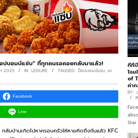
๊อปบอมบ์แซ่บ” ที่ทุกคนรอคอยกลับมาแล้ว!
ทีที
H 2025
IN:
LEISURE
TAGGED:
ป๊อปบอมบ์แซ่บ
,
เค
โฉมใ
of T
ค่าก
BY:
จ
Facebook
I
Face
Line
abso
Star
น กลับบ้านเกิดไปหาครอบครัวให้หายคิดถึงกันแล้ว KFC