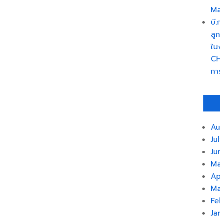
Ma
บี
ลู
ใน
CH
กา
Au
Ju
Ju
Ma
Ap
Ma
Fe
Ja