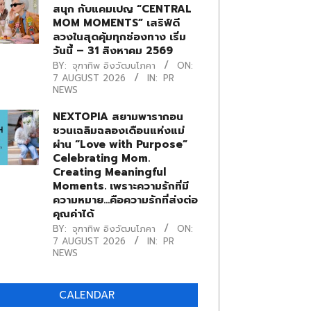
สนุก กับแคมเปญ “CENTRAL
MOM MOMENTS” เสริฟ์ดี
ลวงในสุดคุ้มทุกช่องทาง เริ่ม
วันนี้ – 31 สิงหาคม 2569
BY:
จุฑาทิพ อิงวัฒนโภคา
ON:
7 AUGUST 2026
IN:
PR
NEWS
NEXTOPIA สยามพารากอน
ชวนเฉลิมฉลองเดือนแห่งแม่
ผ่าน “Love with Purpose”
Celebrating Mom.
Creating Meaningful
Moments. เพราะความรักที่มี
ความหมาย…คือความรักที่ส่งต่อ
คุณค่าได้
BY:
จุฑาทิพ อิงวัฒนโภคา
ON:
7 AUGUST 2026
IN:
PR
NEWS
CALENDAR