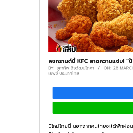
สงกรานต์นี้ KFC สาดความแซ่บ! “ป
BY:
จุฑาทิพ อิงวัฒนโภคา
ON:
28 MARC
เอฟซี ประเทศไทย
ปีใหม่ไทยนี้ นอกจากคนไทยจะได้พักผ่อ