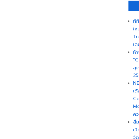
ที
ให
Tra
เดิ
ห้
“C
สุด
25
NE
เด
Ce
Mo
ควา
สี่
เป
วั