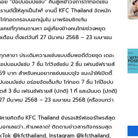
อย “ป๊อปบอมบ์แซ่บ” คืนสู่เหย้าวงการไก่ทอดเช่น
นต์นี้ให้ลุกเป็นไฟ! งานนี้ KFC Thailand จัดหนัก
ซ็ตไก่ทอดกรอบนอกนุ่มใน มาพร้อมชิกเก้น
นเคยที่ทุกคนถามหา อยู่เคียงข้างคนไทยช่วงหยุด
เดือน ตั้งแต่วันที่ 27 มีนาคม 2568 – 23 เมษายน
FC ทุกสาขา ประเดิมความแซ่บแบบอิ่มพอดีด้วยชุด เดอะ
อปบอมบ์แซ่บ 7 ชิ้น ไก่วิงซ์แซ่บ 2 ชิ้น เฟรนช์ฟรายส์
ละ 159 บาท สำหรับคนอยากแซ่บแบบจุใจ แนะนำให้เปิดตี้
ปบอมบ์แซ่บ อร่อยจัดเต็มกับ ไก่ทอด 7 ชิ้น ไก่ป๊อปบ
เก็ตส์ 3 ชิ้น เฟรนซ์ฟรายส์ (ปกติ) 1 ที่ และมันบด (ปกติ)
ที่ 27 มีนาคม 2568 – 23 เมษายน 2568 (หรือจนกว่า
หายคิดถึง KFC Thailand ยังรอเสิร์ฟเซอร์ไพรส์สุด
ิม! บอกเลยว่า…ห้ามพลาด! ติดตามข่าวสารกิจกรรมสุด
 TikTok @kfcthailand, Instagram @kfcthailand,