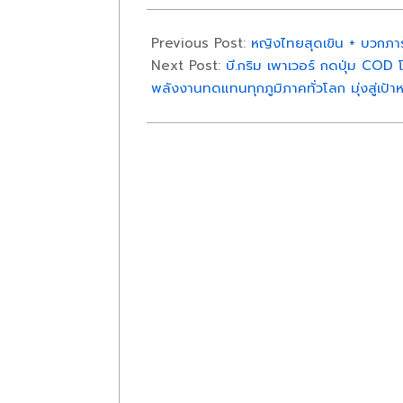
2025-
03-
Previous Post:
หญิงไทยสุดเขิน + บวกภาระสุ
28
Next Post:
บี.กริม เพาเวอร์ กดปุ่ม COD 
พลังงานทดแทนทุกภูมิภาคทั่วโลก มุ่งสู่เป