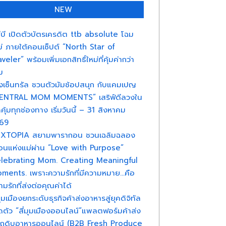
NEW
ทีบี เปิดตัวบัตรเครดิต ttb absolute โฉม
ม่ ภายใต้คอนเซ็ปต์ “North Star of
veler” พร้อมเพิ่มเอกสิทธิ์ใหม่ที่คุ้มค่ากว่า
ม
างเซ็นทรัล ชวนตัวมัมช้อปสนุก กับแคมเปญ
ENTRAL MOM MOMENTS” เสริฟ์ดีลวงใน
คุ้มทุกช่องทาง เริ่มวันนี้ – 31 สิงหาคม
69
XTOPIA สยามพารากอน ชวนเฉลิมฉลอง
ือนแห่งแม่ผ่าน “Love with Purpose”
lebrating Mom. Creating Meaningful
ments. เพราะความรักที่มีความหมาย…คือ
มรักที่ส่งต่อคุณค่าได้
มุมเมืองยกระดับธุรกิจค้าส่งอาหารสู่ยุคดิจิทัล
ิดตัว “สี่มุมเมืองออนไลน์”แพลตฟอร์มค้าส่ง
ตถุดิบอาหารออนไลน์ (B2B Fresh Produce