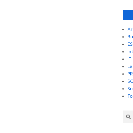
Ar
Bu
ES
In
IT
Le
PR
SO
Su
To
Sea