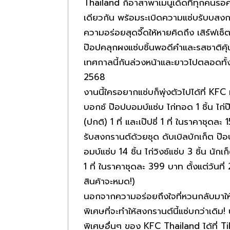
Thailand ก็อาสาพาเมนูเด็ดที่ทุกคนรอค
เดียวกัน พร้อมระเบิดความแซ่บรับบสงกรา
ความอร่อยสุดจี๊ดให้หายคิดถึง เสิร์ฟเ
ป๊อปคลุกผงแซ่บชิ้นพอดีคำและรสชาติคุ้
เทศกาลนี้กันล่วงหน้าและยาวไปตลอดทั้ง
2568
งานนี้ใครอยากแซ่บก็พุ่งตัวไปได้ที่ K
บอกซ์ ป๊อปบอมบ์แซ่บ ไก่ทอด 1 ชิ้น ไก่ป๊
(ปกติ) 1 ที่ และเป๊ปซี่ 1 ที่ ในราคาชุด
รับสงกรานต์ด้วยชุด ดับเบิลบักเก็ต ป๊อ
อมบ์แซ่บ 14 ชิ้น ไก่วิงซ์แซ่บ 3 ชิ้น นัก
1 ที่ ในราคาชุดละ 399 บาท ตั้งแต่วัน
สินค้าจะหมด!)
นอกจากความอร่อยถึงใจที่หวนกลับมาให้
พิเศษที่จะทำให้สงกรานต์นี้แซ่บกว่าเด
พิเศษอื่นๆ ของ KFC Thailand ได้ที่