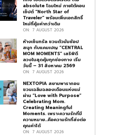
absolute โฉมใหม่ ภายใต้คอน
เซ็ปต์ “North Star of
Traveler” พร้อมเพิ่มเอกสิทธิ์
ใหม่ที่คุ้มค่ากว่าเดิม
ON:
7 AUGUST 2026
ห้างเซ็นทรัล ชวนตัวมัมช้อป
สนุก กับแคมเปญ “CENTRAL
MOM MOMENTS” เสริฟ์ดี
ลวงในสุดคุ้มทุกช่องทาง เริ่ม
วันนี้ – 31 สิงหาคม 2569
ON:
7 AUGUST 2026
NEXTOPIA สยามพารากอน
ชวนเฉลิมฉลองเดือนแห่งแม่
ผ่าน “Love with Purpose”
Celebrating Mom.
Creating Meaningful
Moments. เพราะความรักที่มี
ความหมาย…คือความรักที่ส่งต่อ
คุณค่าได้
ON:
7 AUGUST 2026