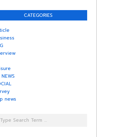
CATEGORIES
ticle
siness
G
terview
isure
 NEWS
CIAL
rvey
p news
rch