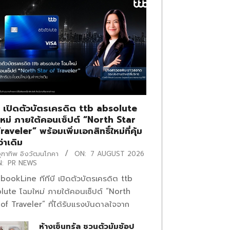
บี เปิดตัวบัตรเครดิต ttb absolute
หม่ ภายใต้คอนเซ็ปต์ “North Star
raveler” พร้อมเพิ่มเอกสิทธิ์ใหม่ที่คุ้ม
ว่าเดิม
ุฑาทิพ อิงวัฒนโภคา
ON:
7 AUGUST 2026
N:
PR NEWS
bookLine ทีทีบี เปิดตัวบัตรเครดิต ttb
lute โฉมใหม่ ภายใต้คอนเซ็ปต์ “North
 of Traveler” ที่ได้รับแรงบันดาลใจจาก
ห้างเซ็นทรัล ชวนตัวมัมช้อป