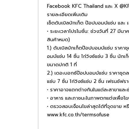
Facebook KFC Thailand และ X @K
รายละเอียดเพิ่มเติม
เซ็ตดับเบิลบักเก็ต ป๊อปบอมบ์แซ่บ และ
• ระยะเวลาโปรโมชั่น: ช่วงวันที่ 27 มี
สินค้าหมด)
1.) ดับเบิลบักเก็ตป๊อปบอมบ์แซ่บ ราคา
อมบ์แซ่บ 14 ชิ้น ไก่วิงซ์แซ่บ 3 ชิ้น นั
ขนาดปกติ 1 ที่
2.) เดอะบอกซ์ป๊อปบอมบ์แซ่บ ราคาชุดล
แซ่บ 7 ชิ้น ไก่วิงซ์แซ่บ 2 ชิ้น เฟรนช์ฟราย
• ราคาอาจแตกต่างกันในแต่ละสาขาและ
• อาหาร และภาชนะในภาพตกแต่งเพื่อ
• ตรวจสอบเงื่อนไขล่าสุดได้ที่จุดขาย หรื
www.kfc.co.th/termsofuse