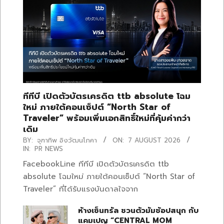
ทีทีบี เปิดตัวบัตรเครดิต ttb absolute โฉม
ใหม่ ภายใต้คอนเซ็ปต์ “North Star of
Traveler” พร้อมเพิ่มเอกสิทธิ์ใหม่ที่คุ้มค่ากว่า
เดิม
BY:
จุฑาทิพ อิงวัฒนโภคา
ON:
7 AUGUST 2026
IN:
PR NEWS
FacebookLine ทีทีบี เปิดตัวบัตรเครดิต ttb
absolute โฉมใหม่ ภายใต้คอนเซ็ปต์ “North Star of
Traveler” ที่ได้รับแรงบันดาลใจจาก
ห้างเซ็นทรัล ชวนตัวมัมช้อปสนุก กับ
แคมเปญ “CENTRAL MOM