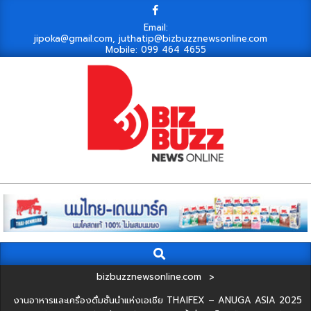
Skip
to
Email:
jipoka@gmail.com, juthatip@bizbuzznewsonline.com
content
Mobile: 099 464 4655
Search
Primary
Navigation
bizbuzznewsonline.com
>
Menu
งานอาหารและเครื่องดื่มชั้นนำแห่งเอเชีย THAIFEX – ANUGA ASIA 2025