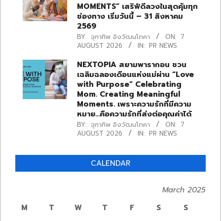
MOMENTS” เสริฟ์ดีลวงในสุดคุ้มทุก
ช่องทาง เริ่มวันนี้ – 31 สิงหาคม
2569
BY:
จุฑาทิพ อิงวัฒนโภคา
ON:
7
AUGUST 2026
IN:
PR NEWS
NEXTOPIA สยามพารากอน ชวน
เฉลิมฉลองเดือนแห่งแม่ผ่าน “Love
with Purpose” Celebrating
Mom. Creating Meaningful
Moments. เพราะความรักที่มีความ
หมาย…คือความรักที่ส่งต่อคุณค่าได้
BY:
จุฑาทิพ อิงวัฒนโภคา
ON:
7
AUGUST 2026
IN:
PR NEWS
CALENDAR
March 2025
M
T
W
T
F
S
S