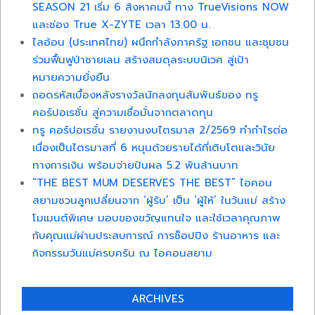
SEASON 21 เริ่ม 6 สิงหาคมนี้ ทาง TrueVisions NOW
และช่อง True X-ZYTE เวลา 13.00 น.
ไลอ้อน (ประเทศไทย) ผนึกกำลังภาครัฐ เอกชน และชุมชน
ร่วมฟื้นฟูป่าชายเลน สร้างสมดุลระบบนิเวศ สู่เป้า
หมายความยั่งยืน
ถอดรหัสเบื้องหลังรางวัลนักลงทุนสัมพันธ์ของ ทรู
คอร์ปอเรชั่น สู่ความเชื่อมั่นจากตลาดทุน
ทรู คอร์ปอเรชั่น รายงานงบไตรมาส 2/2569 ทำกำไรต่อ
เนื่องเป็นไตรมาสที่ 6 หนุนด้วยรายได้ที่เติบโตและวินัย
ทางการเงิน พร้อมจ่ายปันผล 5.2 พันล้านบาท
“THE BEST MUM DESERVES THE BEST” ไอคอน
สยามชวนลูกเปลี่ยนจาก ‘ผู้รับ’ เป็น ‘ผู้ให้’ ในวันแม่ สร้าง
โมเมนต์พิเศษ มอบของขวัญแทนใจ และใช้เวลาคุณภาพ
กับคุณแม่ผ่านประสบการณ์ การช็อปปิง ร้านอาหาร และ
กิจกรรมวันแม่ครบครัน ณ ไอคอนสยาม
ARCHIVES