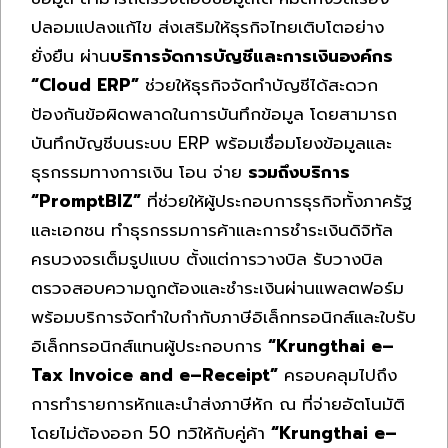
ปลอมแปลงแก้ไข ส่งเสริมให้ธุรกิจไทยเติบโตอย่าง
ยั่งยืน ผ่าน
บริการจัดการบัญชีและการเงินองค์กร
“
Cloud ERP
”
ช่วยให้ธุรกิจจัดทำบัญชีได้สะดวก
ป้องกันข้อผิดพลาดในการบันทึกข้อมูล โดยสามารถ
บันทึกบัญชีบนระบบ ERP พร้อมเชื่อมโยงข้อมูลและ
ธุรกรรมทางการเงิน โอน จ่าย
รวมถึงบริการ
“
PromptBIZ
”
ที่ช่วยให้ผู้ประกอบการธุรกิจทั้งภาครัฐ
และเอกชน ทำธุรกรรมการค้าและการชำระเงินดิจิทัล
ครบวงจรเต็มรูปแบบ ตั้งแต่การวางบิล รับวางบิล
ตรวจสอบความถูกต้องและชำระเงินผ่านแพลตฟอร์ม
พร้อมบริการจัดทำใบกำกับภาษีอิเล็กทรอนิกส์และใบรับ
อิเล็กทรอนิกส์แทนผู้ประกอบการ
“
Krungthai e
–
Tax Invoice and e
–
Receipt
”
ครอบคลุมไปถึง
การทำรายการหักและนำส่งภาษีหัก ณ ที่จ่ายอัตโนมัติ
โดยไม่ต้องออก 50 ทวิให้กับคู่ค้า
“
Krungthai e
–