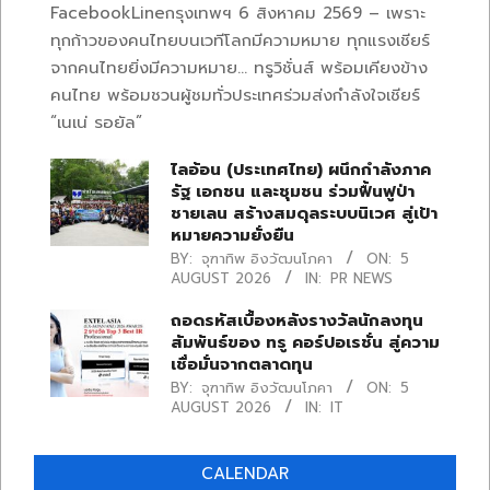
FacebookLineกรุงเทพฯ 6 สิงหาคม 2569 – เพราะ
ทุกก้าวของคนไทยบนเวทีโลกมีความหมาย ทุกแรงเชียร์
จากคนไทยยิ่งมีความหมาย… ทรูวิชั่นส์ พร้อมเคียงข้าง
คนไทย พร้อมชวนผู้ชมทั่วประเทศร่วมส่งกำลังใจเชียร์
“เนเน่ รอยัล”
ไลอ้อน (ประเทศไทย) ผนึกกำลังภาค
รัฐ เอกชน และชุมชน ร่วมฟื้นฟูป่า
ชายเลน สร้างสมดุลระบบนิเวศ สู่เป้า
หมายความยั่งยืน
BY:
จุฑาทิพ อิงวัฒนโภคา
ON:
5
AUGUST 2026
IN:
PR NEWS
ถอดรหัสเบื้องหลังรางวัลนักลงทุน
สัมพันธ์ของ ทรู คอร์ปอเรชั่น สู่ความ
เชื่อมั่นจากตลาดทุน
BY:
จุฑาทิพ อิงวัฒนโภคา
ON:
5
AUGUST 2026
IN:
IT
CALENDAR