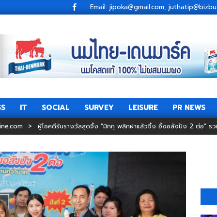
Email: jipoka@gmail.com, juthatip@bi
SS
IT
SOCIAL
SURVEY
LEISURE
PR NEWS
Primary
Navigation
ine.com
>
ผู้โชคดีรับรางวัลสุดจึ้ง “มิกกุ พลิกฝาแล้วจึ้ง อึ้งอลังปัง 2 ต่อ” ร
Menu