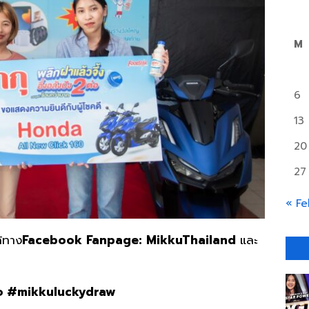
M
6
13
20
27
« Fe
้ทาง
Facebook Fanpage: MikkuThailand
และ
อ
#mikkuluckydraw