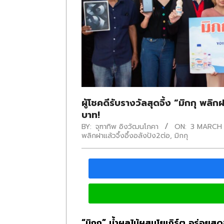
ผู้โชคดีรับรางวัลสุดจึ้ง “มิกกุ พลิก
บาท!
BY:
จุฑาทิพ อิงวัฒนโภคา
ON:
3 MARCH
พลิกฝาแล้วจึ้งอึ้งอลังปัง2ต่อ
,
มิกกุ
“มิกกุ” น้ำผลไม้ผสมโยเกิร์ต อร่อยสดชื