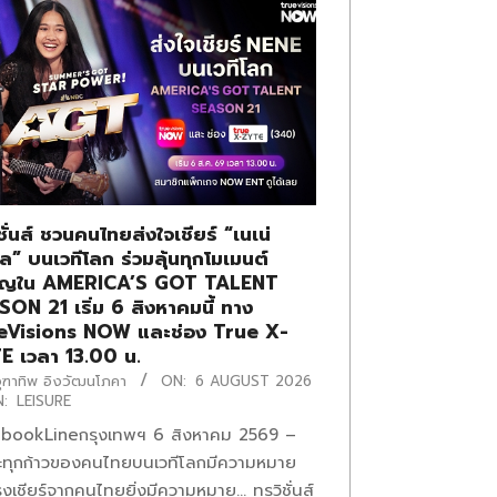
ิชั่นส์ ชวนคนไทยส่งใจเชียร์ “เนเน่
ล” บนเวทีโลก ร่วมลุ้นทุกโมเมนต์
ัญใน AMERICA’S GOT TALENT
ON 21 เริ่ม 6 สิงหาคมนี้ ทาง
eVisions NOW และช่อง True X-
E เวลา 13.00 น.
ุฑาทิพ อิงวัฒนโภคา
ON:
6 AUGUST 2026
N:
LEISURE
bookLineกรุงเทพฯ 6 สิงหาคม 2569 –
ะทุกก้าวของคนไทยบนเวทีโลกมีความหมาย
งเชียร์จากคนไทยยิ่งมีความหมาย… ทรูวิชั่นส์