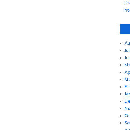
ปร
กิ
Au
Ju
Ju
Ma
Ap
Ma
Fe
Ja
De
No
Oc
Se