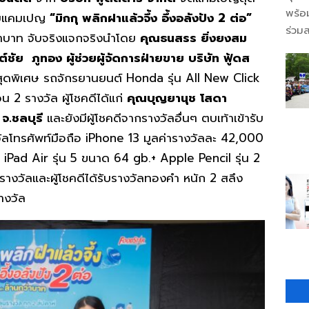
พร้อ
 กับแคมเปญ
“มิกกุ พลิกฝาแล้วจึ้ง อึ้งอลังปัง
2
ต่อ”
ร่วมส
ว่าบาท จับจริงแจกจริงนำโดย
คุณธนสรร ยิ่งยงสม
ชัย ภูทอง ผู้ช่วยผู้จัดการฝ่ายขาย บริษัท ฟู้ดส
ุดพิเศษ รถจักรยานยนต์ Honda รุ่น All New Click
 2 รางวัล ผู้โชคดีได้แก่
คุณบุญยานุช โสดา
จ.ชลบุรี
และยังมีผู้โชคดีจากรางวัลอื่นๆ ตบเท้าเข้ารับ
งวัลโทรศัพท์มือถือ iPhone 13 มูลค่ารางวัลละ 42,000
 iPad Air รุ่น 5 ขนาด 64 gb.+ Apple Pencil รุ่น 2
างวัลและผู้โชคดีได้รับรางวัลทองคำ หนัก 2 สลึง
างวัล