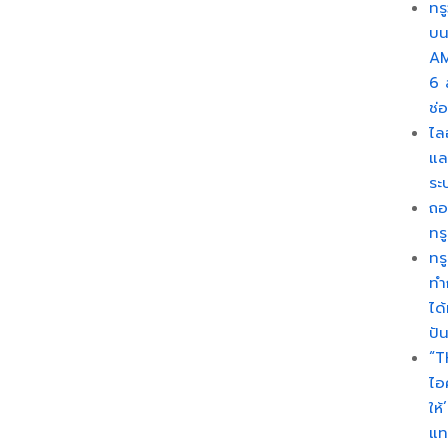
ทรู
บน
AM
6 
ช่
ไล
แล
ระ
ถอ
ทร
ทร
ทำ
ได
ปั
“T
ไอ
ให
แท