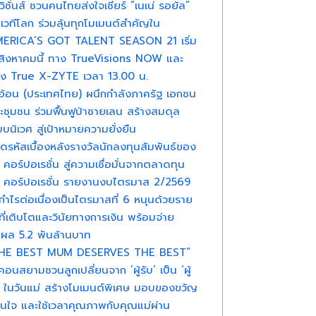
วิชั่นส์ ชวนคนไทยส่งใจเชียร์ “เนเน่ รอยัล”
เวทีโลก ร่วมลุ้นทุกโมเมนต์สำคัญใน
ERICA’S GOT TALENT SEASON 21 เริ่ม
สิงหาคมนี้ ทาง TrueVisions NOW และ
อง True X-ZYTE เวลา 13.00 น.
อ้อน (ประเทศไทย) ผนึกกำลังภาครัฐ เอกชน
ะชุมชน ร่วมฟื้นฟูป่าชายเลน สร้างสมดุล
บบนิเวศ สู่เป้าหมายความยั่งยืน
ดรหัสเบื้องหลังรางวัลนักลงทุนสัมพันธ์ของ
ู คอร์ปอเรชั่น สู่ความเชื่อมั่นจากตลาดทุน
ู คอร์ปอเรชั่น รายงานงบไตรมาส 2/2569
กำไรต่อเนื่องเป็นไตรมาสที่ 6 หนุนด้วยราย
้ที่เติบโตและวินัยทางการเงิน พร้อมจ่าย
นผล 5.2 พันล้านบาท
HE BEST MUM DESERVES THE BEST”
คอนสยามชวนลูกเปลี่ยนจาก ‘ผู้รับ’ เป็น ‘ผู้
้’ ในวันแม่ สร้างโมเมนต์พิเศษ มอบของขวัญ
นใจ และใช้เวลาคุณภาพกับคุณแม่ผ่าน