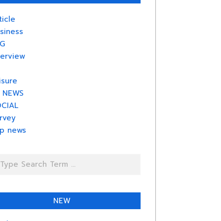
ticle
siness
G
terview
isure
 NEWS
CIAL
rvey
p news
rch
NEW