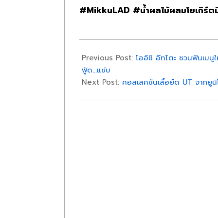
#MikkuLAD #
น้ำผลไม้ผสมโยเกิร์ตม
2023-
03-
Previous Post:
โออิชิ อีทโตะ ชวนฟินเมนูใหม
03
ฟู้ด…แซ่บ
Next Post:
คอลเลคชันเสื้อยืด UT จากยูน