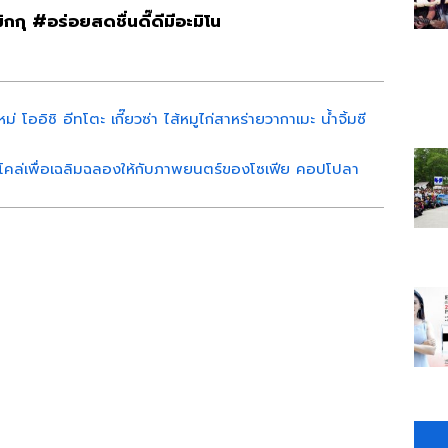
ิกกุ
#
อร่อยสดชื่นดี๊ดีมีอะมิโน
่ โออิชิ อีทโตะ เกี๊ยวซ่า ไส้หมูไก่สาหร่ายวากาเมะ น้ำจิ้มซี
ิโคล่เพื่อเฉลิมฉลองให้กับภาพยนตร์ของโซเฟีย คอปโปลา