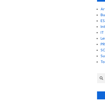
Ar
Bu
ES
In
IT
Le
PR
SO
Su
To
Sea