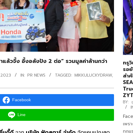
ฝาแล้วจึ้ง อึ้งอลังปัง 2 ต่อ” รวมมูลค่าล้านกว่า
ทรูว
รอยั
สำค
 2023
IN:
PR NEWS
TAGGED:
MIKKULUCKYDRAW
,
SEAS
Tru
ZYT
Facebook
BY:
จ
I
Line
Face
เพรา
ทุกแร
่นดี๊ดี
จาก
บริษัท ฟู้ดสตาร์ จำกัด
จัดแคมเปญสุด