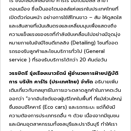
โร ซึ่งจะสอดคล้องกับ คาร์โร ออโตมอลล์ สาขา
ดอนเมือง ซึ่งเป็นออโตมอลล์แห่งแรกในประเทศไทยที่
เปิดตัวก่อนหน้า อย่างการใช้สีโทนขาว – ส้ม ให้ดูสดใส
และเส้นสายที่เน้นเส้นตรงและเหลี่ยมมุมเพื่อแสดงถึง
ความแข็งแรงของรถที่กำลังขับเคลื่อนไปอย่างมีจุดมุ่ง
หมายภายในยังมีโซนดีเทลลิง (Detailing) โซนที่จอด
รถรองรับลูกค้าและโซนบริการทั่วไป (General
service ) ที่รองรับบริการได้กว่า 20 คันต่อวัน
วรรษิตรี รุ่งเรืองเนาวรัตน์ ผู้อำนวยการฝ่ายปฏิบัติ
การ บริษัท คาร์โร (ประเทศไทย) จำกัด
อธิบายเพิ่ม
เติมเกี่ยวกับกลยุทธ์ในการเจาะตลาดลูกค้าในภาคตะวัน
ออกว่า “จากอินไซต์ของผู้บริโภคในพื้นที่ ที่แม้ส่วนใหญ่
ชื่นชอบอีโคคาร์ (Eco cars) และรถกระบะ แต่ก็ยังมี
ความต้องการประเภทรถอื่น ๆ ด้วย เนื่องจากมีชุมชน
และนิคมอุตสาหกรรมทั้งชลบุรีและปราจีนบุรี ทำให้เรา