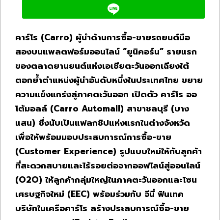
คาร์โร (Carro) ผู้นำด้านการซื้อ-ขายรถยนต์มือ
สองบนแพลตฟอร์มออนไลน์ “ยูนิคอร์น” รายแรก
ของตลาดยานยนต์แห่งเอเชียตะวันออกเฉียงใต้
ตอกย้ำตำแหน่งผู้นำอันดับหนึ่งในประเทศไทย ขยาย
ความแข็งแกร่งสู่ภาคตะวันออก เปิดตัว คาร์โร ออ
โต้มอลล์ (Carro Automall) สาขาชลบุรี (บาง
แสน) ซึ่งนับเป็นแฟลกชิปแห่งแรกในต่างจังหวัด
เพื่อให้พร้อมมอบประสบการณ์การซื้อ-ขาย
(Customer Experience) รูปแบบใหม่ให้กับลูกค้า
ที่สะดวกสบายและไร้รอยต่อจากออฟไลน์สู่ออนไลน์
(O2O) ให้ลูกค้ากลุ่มใหญ่ในภาคตะวันออกและโซน
เศรษฐกิจใหม่ (EEC) พร้อมร่วมกับ จีนี่ ฟินเทค
บริษัทในเครือคาร์โร สร้างประสบการณ์ซื้อ-ขาย