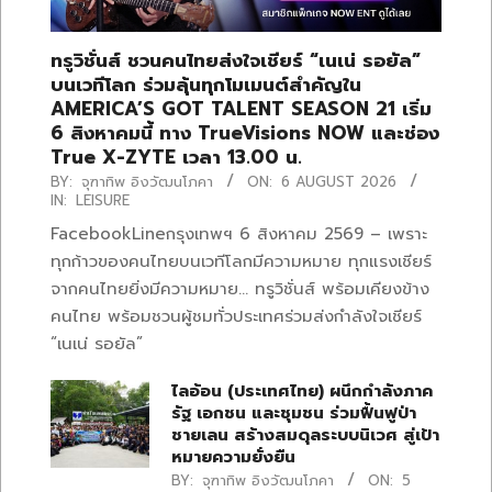
ทรูวิชั่นส์ ชวนคนไทยส่งใจเชียร์ “เนเน่ รอยัล”
บนเวทีโลก ร่วมลุ้นทุกโมเมนต์สำคัญใน
AMERICA’S GOT TALENT SEASON 21 เริ่ม
6 สิงหาคมนี้ ทาง TrueVisions NOW และช่อง
True X-ZYTE เวลา 13.00 น.
BY:
จุฑาทิพ อิงวัฒนโภคา
ON:
6 AUGUST 2026
IN:
LEISURE
FacebookLineกรุงเทพฯ 6 สิงหาคม 2569 – เพราะ
ทุกก้าวของคนไทยบนเวทีโลกมีความหมาย ทุกแรงเชียร์
จากคนไทยยิ่งมีความหมาย… ทรูวิชั่นส์ พร้อมเคียงข้าง
คนไทย พร้อมชวนผู้ชมทั่วประเทศร่วมส่งกำลังใจเชียร์
“เนเน่ รอยัล”
ไลอ้อน (ประเทศไทย) ผนึกกำลังภาค
รัฐ เอกชน และชุมชน ร่วมฟื้นฟูป่า
ชายเลน สร้างสมดุลระบบนิเวศ สู่เป้า
หมายความยั่งยืน
BY:
จุฑาทิพ อิงวัฒนโภคา
ON:
5