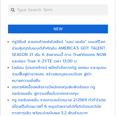
Search
NEW
ทรูวิชั่นส์ ชวนคนไทยส่งใจเชียร์ “เนเน่ รอยัล” บนเวทีโลก
ร่วมลุ้นทุกโมเมนต์สำคัญใน AMERICA’S GOT TALENT
SEASON 21 เริ่ม 6 สิงหาคมนี้ ทาง TrueVisions NOW
และช่อง True X-ZYTE เวลา 13.00 น.
ไลอ้อน (ประเทศไทย) ผนึกกำลังภาครัฐ เอกชน และชุมชน
ร่วมฟื้นฟูป่าชายเลน สร้างสมดุลระบบนิเวศ สู่เป้า
หมายความยั่งยืน
ถอดรหัสเบื้องหลังรางวัลนักลงทุนสัมพันธ์ของ ทรู
คอร์ปอเรชั่น สู่ความเชื่อมั่นจากตลาดทุน
ทรู คอร์ปอเรชั่น รายงานงบไตรมาส 2/2569 ทำกำไรต่อ
เนื่องเป็นไตรมาสที่ 6 หนุนด้วยรายได้ที่เติบโตและวินัย
ทางการเงิน พร้อมจ่ายปันผล 5.2 พันล้านบาท