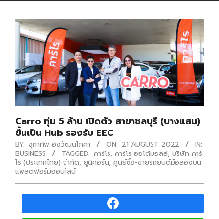
Carro ทุ่ม 5 ล้าน เปิดตัว สาขาชลบุรี (บางแสน)
ขึ้นเป็น Hub รองรับ EEC
BY:
จุฑาทิพ อิงวัฒนโภคา
ON:
21 AUGUST 2022
IN:
BUSINESS
TAGGED:
คาร์โร
,
คาร์โร ออโต้มอลล์
,
บริษัท คาร์
โร (ประเทศไทย) จำกัด
,
ยูนิคอร์น
,
ศูนย์ซื้อ-ขายรถยนต์มือสองบน
แพลตฟอร์มออนไลน์